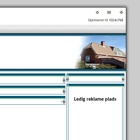
�
�
�
�
Ledig reklame plads
>
�