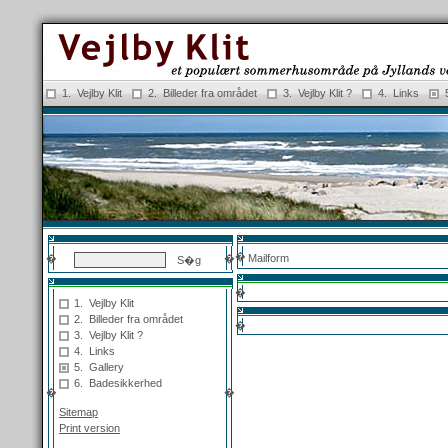
1. Vejlby Klit
2. Billeder fra området
3. Vejlby Klit ?
4. Links
�
�
�
Mailform
�
1. Vejlby Klit
2. Billeder fra området
�
3. Vejlby Klit ?
4. Links
5. Gallery
6. Badesikkerhed
�
�
Sitemap
Print version