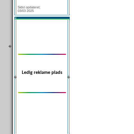
Login
Sidst opdateret:
03/03 2025
�
Ledig reklame plads
�
�