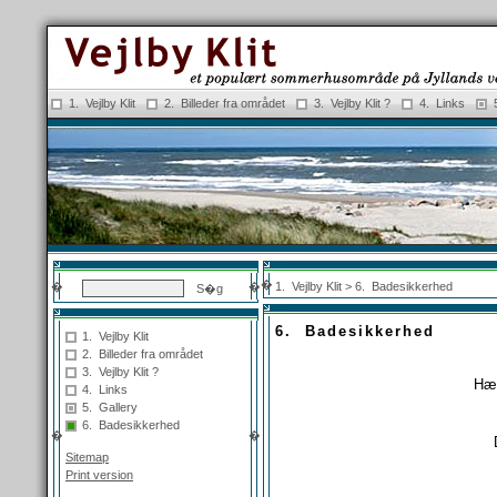
1. Vejlby Klit
2. Billeder fra området
3. Vejlby Klit ?
4. Links
�
�
�
1. Vejlby Klit
> 6. Badesikkerhed
6.
Badesikkerhed
1. Vejlby Klit
2. Billeder fra området
3. Vejlby Klit ?
Hæf
4. Links
5. Gallery
6. Badesikkerhed
�
�
Sitemap
Print version