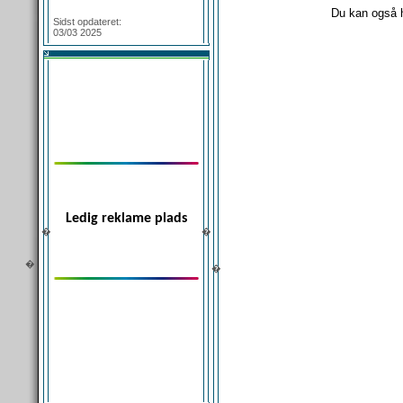
Login
Du kan også h
Sidst opdateret:
03/03 2025
Ledig reklame plads
�
�
�
�