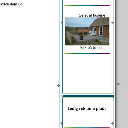
skrive dem ud.
Se et af husene
�
�
Klik på billedet
�
�
Ledig reklame plads
�
�