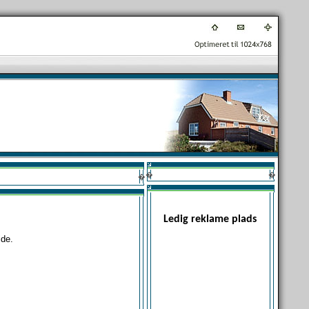
�
�
�
Ledig reklame plads
de.
.